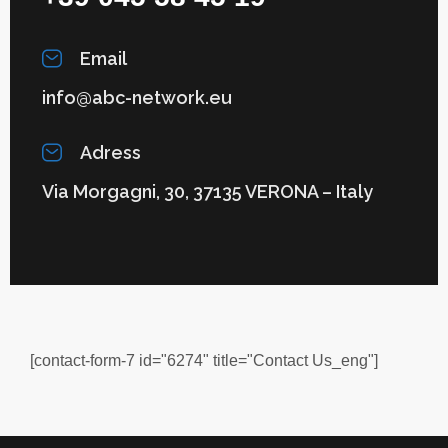
Email
info@abc-network.eu
Adress
Via Morgagni, 30, 37135 VERONA – Italy
[contact-form-7 id="6274" title="Contact Us_eng"]